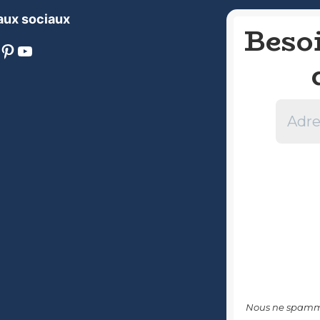
ux sociaux
Beso
nterest
YouTube
Nous ne spammo