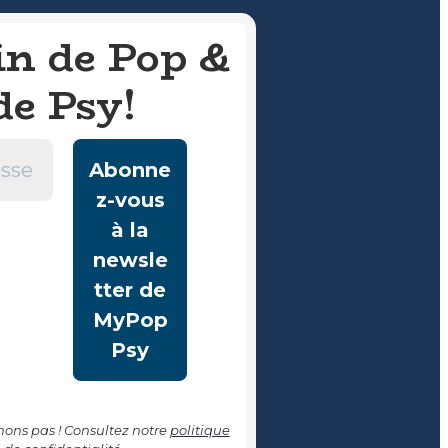
in de Pop &
de Psy!
ns pas ! Consultez notre
politique