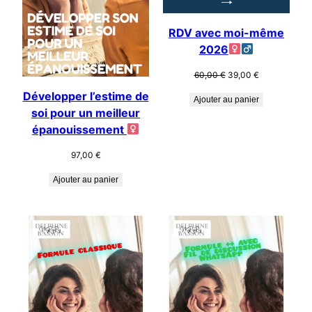
RDV avec moi-même
2026
Le
Le
60,00
€
39,00
€
prix
prix
Développer l’estime de
initial
actuel
Ajouter au panier
soi pour un meilleur
était :
est :
60,00 €.
39,00 €.
épanouissement
97,00
€
Ajouter au panier