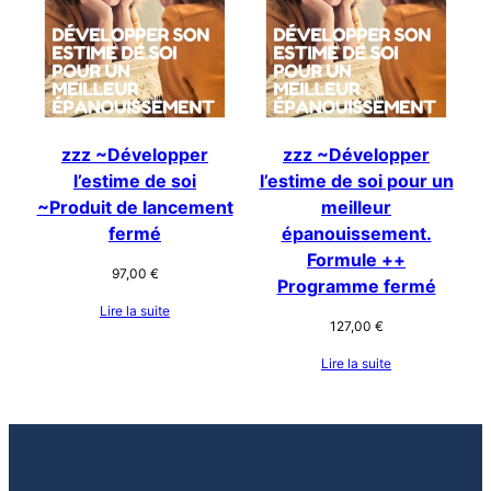
zzz ~Développer
zzz ~Développer
l’estime de soi
l’estime de soi pour un
~Produit de lancement
meilleur
fermé
épanouissement.
Formule ++
97,00
€
Programme fermé
Lire la suite
127,00
€
Lire la suite