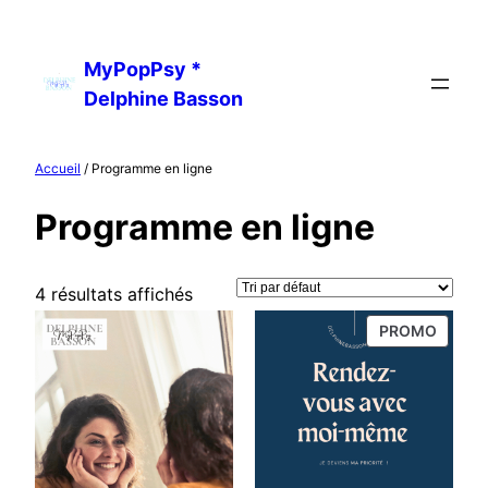
Aller
au
MyPopPsy *
contenu
Delphine Basson
Accueil
/ Programme en ligne
Programme en ligne
4 résultats affichés
PRODU
PROMO
EN
PROMO