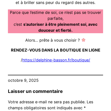
et à briller sans peur du regard des autres.
Parce que l’estime de soi, ce n’est pas se trouver
parfaite,
c’est
s’autoriser à être pleinement soi, avec
douceur et fierté.
Alors… prête à vous choisir ?
RENDEZ-VOUS DANS LA BOUTIQUE EN LIGNE
/
https://delphine-basson.fr/boutique/
octobre 9, 2025
Laisser un commentaire
Votre adresse e-mail ne sera pas publiée.
Les
champs obligatoires sont indiqués avec
*