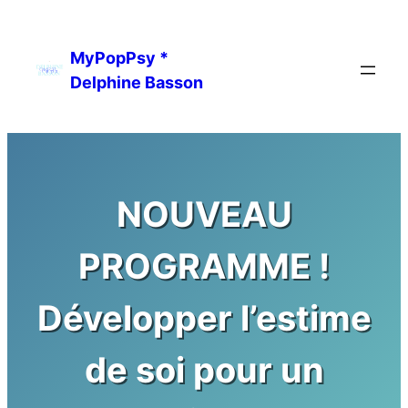
Aller
au
MyPopPsy *
contenu
Delphine Basson
NOUVEAU
PROGRAMME !
Développer l’estime
de soi pour un