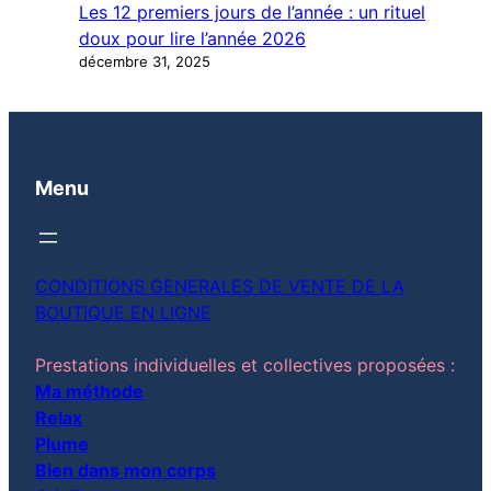
Les 12 premiers jours de l’année : un rituel
doux pour lire l’année 2026
décembre 31, 2025
Menu
CONDITIONS GENERALES DE VENTE DE LA
BOUTIQUE EN LIGNE
Prestations individuelles et collectives proposées :
Ma méthode
Relax
Plume
Bien dans mon corps