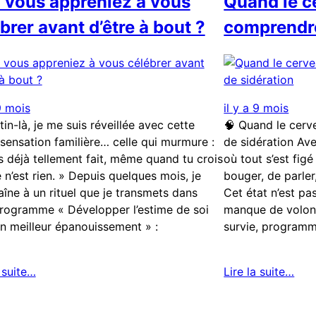
i vous appreniez à vous
Quand le ce
brer avant d’être à bout ?
comprendre 
 9 mois
il y a 9 mois
in-là, je me suis réveillée avec cette
🧠 Quand le cerve
 sensation familière… celle qui murmure :
de sidération Av
s déjà tellement fait, même quand tu crois
où tout s’est fig
 n’est rien. » Depuis quelques mois, je
bouger, de parler
aîne à un rituel que je transmets dans
Cet état n’est pa
ogramme « Développer l’estime de soi
manque de volont
n meilleur épanouissement » :
survie, program
a suite…
Lire la suite…