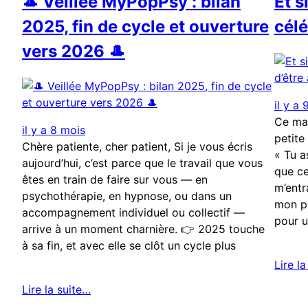
🎩 Veillée MyPopPsy : bilan
Et s
2025, fin de cycle et ouverture
célé
vers 2026 🎩
il y a
Ce mat
il y a 8 mois
petite
Chère patiente, cher patient, Si je vous écris
« Tu a
aujourd’hui, c’est parce que le travail que vous
que ce
êtes en train de faire sur vous — en
m’entr
psychothérapie, en hypnose, ou dans un
mon pr
accompagnement individuel ou collectif —
pour u
arrive à un moment charnière. 👉 2025 touche
à sa fin, et avec elle se clôt un cycle plus
Lire l
Lire la suite…