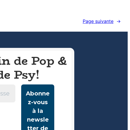
Page suivante
→
in de Pop &
de Psy!