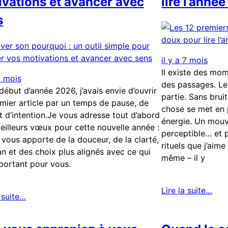
vations et avancer avec
lire l’anné
s
il y a 7 mois
Il existe des mom
7 mois
des passages. Le
début d’année 2026, j’avais envie d’ouvrir
partie. Sans brui
mier article par un temps de pause, de
chose se met en 
t d’intention.Je vous adresse tout d’abord
énergie. Un mouv
illeurs vœux pour cette nouvelle année :
perceptible… et p
e vous apporte de la douceur, de la clarté,
rituels que j’aim
lan et des choix plus alignés avec ce qui
même – il y
portant pour vous.
Lire la suite…
a suite…