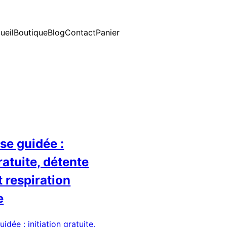
ueil
Boutique
Blog
Contact
Panier
e guidée :
gratuite, détente
 respiration
e