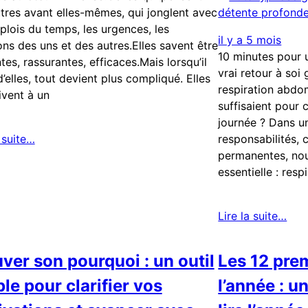
tres avant elles-mêmes, qui jonglent avec
plois du temps, les urgences, les
il y a 5 mois
ns des uns et des autres.Elles savent être
10 minutes pour 
tes, rassurantes, efficaces.Mais lorsqu’il
vrai retour à soi 
 d’elles, tout devient plus compliqué. Elles
respiration abdo
rivent à un
suffisaient pour 
journée ? Dans u
a suite…
responsabilités, 
permanentes, nou
essentielle : resp
Lire la suite…
ver son pourquoi : un outil
Les 12 prem
le pour clarifier vos
l’année : u