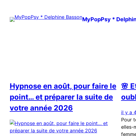
Aller
au
MyPopPsy * Delphi
contenu
Hypnose en août, pour faire le
🌸 E
point… et préparer la suite de
oubl
votre année 2026
il y a
Pour t
elles-
femme