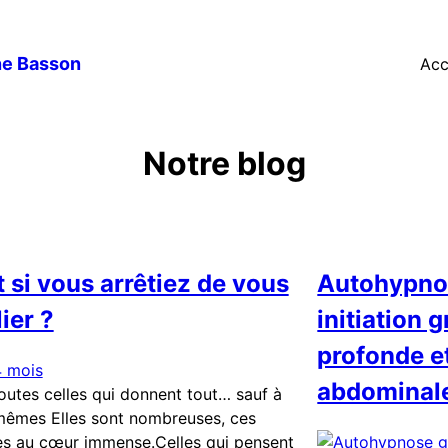
ne Basson
Acc
Notre blog
t si vous arrêtiez de vous
Autohypnos
ier ?
initiation 
profonde et
 4 mois
abdominal
outes celles qui donnent tout… sauf à
mêmes Elles sont nombreuses, ces
s au cœur immense.Celles qui pensent