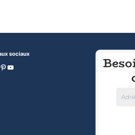
ux sociaux
Beso
nterest
YouTube